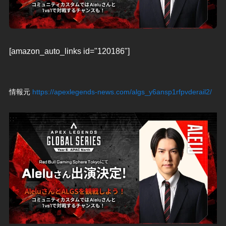
[amazon_auto_links id="120186"]
情報元
https://apexlegends-news.com/algs_y6ansp1rfpvderail2/