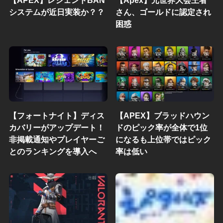
【APEX】レジェンドBAN
【Apex】元世界大会王者
システムが近日実装か？？
さん、ゴールドに認定され
困惑
【フォートナイト】ディス
【APEX】ブラッドハウン
カバリーがアップデート！
ドのピック率が全体で1位
非掲載通知やプレイヤーご
になるも上位帯ではピック
とのランキングを導入へ
率は低い