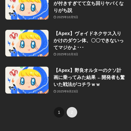
が付きすぎてて立ち回りヤバくな
りがち説
2025年10月5日
【Apex】ヴォイドネクサス入り
かけのダウン体、〇〇できないっ
てマジかよ･･･
2025年10月3日
【Apex】野良オルターのクソ計
画に乗ってみた結果 ←開発者も驚
いた戦法がコチラｗｗ
2025年9月23日
1
2