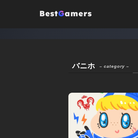
バニホ
– category –