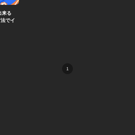
出来る
方法でイ
1