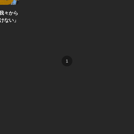
が我々から
けない」
1