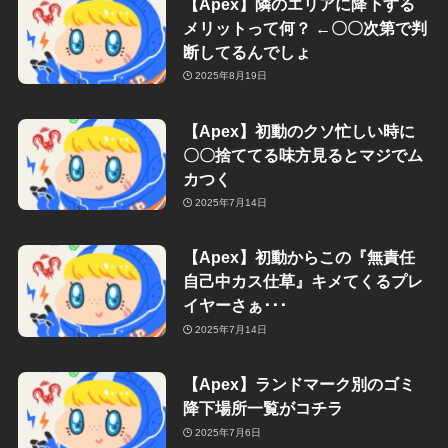
【Apex】隣のエリアに降下する
メリットって何？ ←〇〇次第で判
断してるんでしょ
2025年8月19日
【Apex】初動のクソ忙しい時に
〇〇捨ててる味方見るとマジでム
カつく
2025年7月14日
【Apex】初動からこの『無責任
自己中カス仕草』キメてくるプレ
イヤーさぁ･･･
2025年7月14日
【Apex】ランドマーク別のゴミ
降下場所一覧がコチラ
2025年7月6日