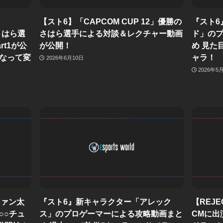
【スト6】「CAPCOM CUP 12」優勝の
『スト6
・さはら選
さはら選手による対談＆レクチャー動画
ド」の
t1が公
が公開！
め 見た
なって変
ャラ！
2026年6月10日
2026年5
】ファン太
『スト6』新キャラクター「アレック
【REJ
○○チュ
ス」のプロゲーマーによる攻略動画まと
CMに出