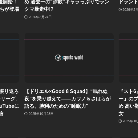
送開始！
め 過去一の“詐欺”キャラっぷりでラン
ドラント
ちが登場
クマ暴走中!?
2026年2
2026年3月24日
を振り返ろ
【ドリエル×Good 8 Squad】“眠れぬ
『スト6
リーグ:
夜”を乗り越えて——カワノ＆さはらが
ー」の
uTubeに
語る、勝利のための“睡眠力”
め 高い
信
女
2025年10月28日
2025年1