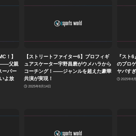
MC！】
【ストリートファイター6】プロフィギ
『スト6
?——父親
ュアスケーター宇野昌磨がウメハラから
のプロ
スーパー
コーチング！——ジャンルを超えた豪華
ヤバすぎ
いよ放
共演が実現！
2025年8
2025年8月14日