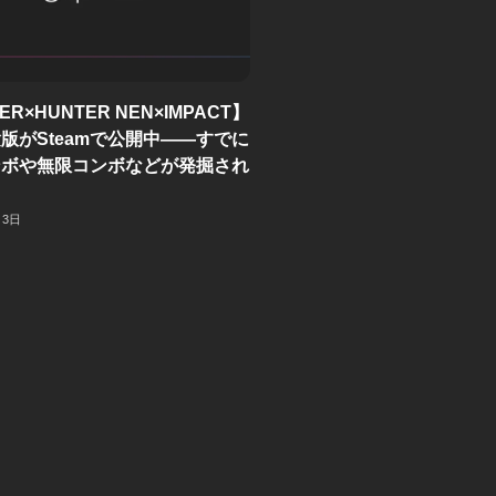
ER×HUNTER NEN×IMPACT】
版がSteamで公開中——すでに
ンボや無限コンボなどが発掘され
月3日