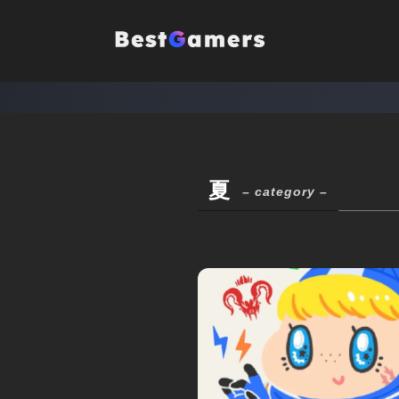
夏
– category –