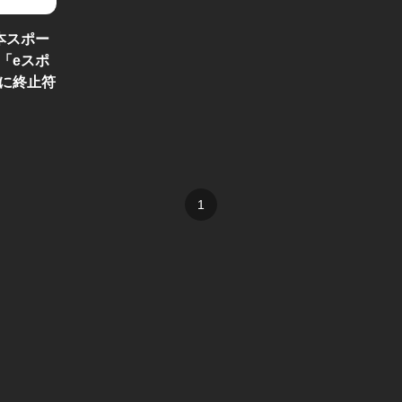
本スポー
「eスポ
に終止符
1