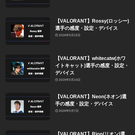
【VALORANT】Rossy(ロッシー)
選手の感度・設定・デバイス
2026年5月15日
【VALORANT】whitecatw(ホワ
イトキャット)選手の感度・設定・
デバイス
2026年5月10日
【VALORANT】Neon(ネオン)選
手の感度・設定・デバイス
2026年5月7日
【VALORANT】Rion(リオン)選