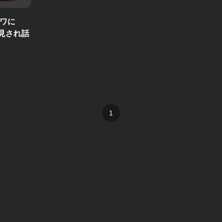
トロワに
見され話
1