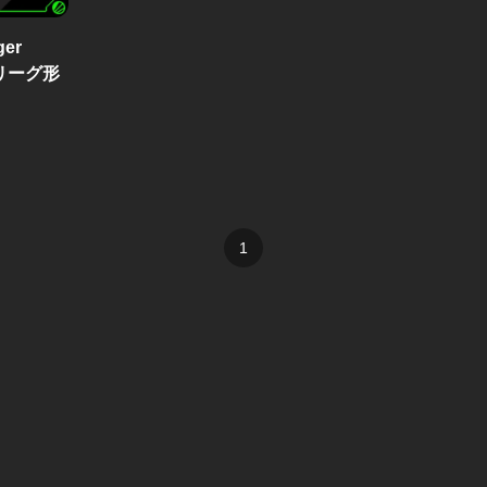
ger
リーグ形
1