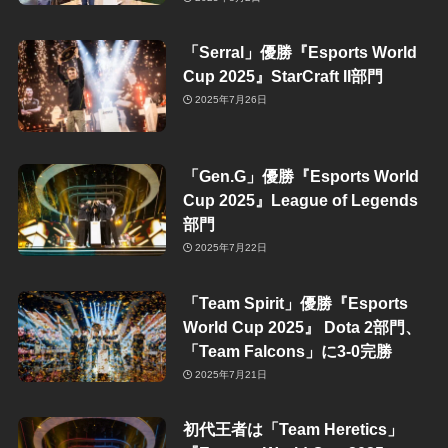
「Serral」優勝『Esports World
Cup 2025』StarCraft II部門
2025年7月26日
「Gen.G」優勝『Esports World
Cup 2025』League of Legends
部門
2025年7月22日
「Team Spirit」優勝『Esports
World Cup 2025』 Dota 2部門、
「Team Falcons」に3-0完勝
2025年7月21日
初代王者は「Team Heretics」