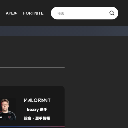
APEX
FORTNITE