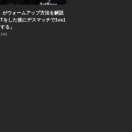
k」がウォームアップ方法を解説
EITをした後にデスマッチで1vs1
をする」
月24日