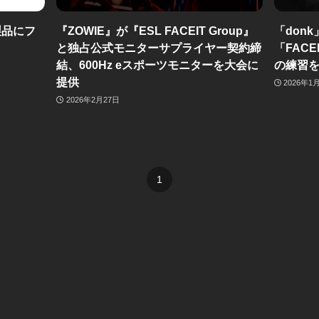
製品にフ
『ZOWIE』が『ESL FACEIT Group』
「don
と独占公式モニターサプライヤー契約締
「FAC
結、600Hz eスポーツモニターを大会に
の練習
提供
2026年1
2026年2月27日
1