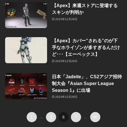
【Apex】来週ストアに登場する
スキンが判明か
2023年12月29日
【Apex】カバー”される”のが下
手なホライゾンが多すぎるんだけ
ど･･･【エーペックス】
2023年12月29日
日本「Jadeite」、CS2アジア招待
制大会『Asian Super League
Season 1』に出場
2023年12月29日
1
...
5
6
7
...
95