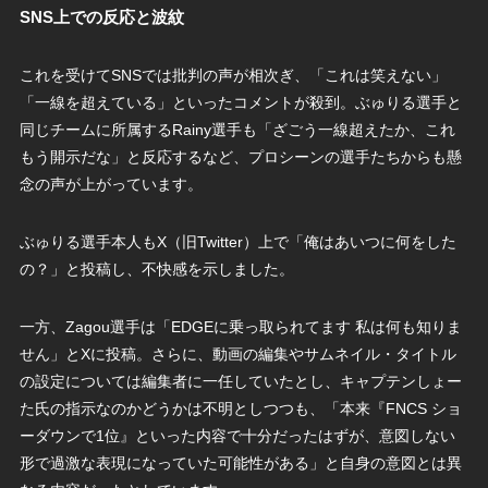
SNS上での反応と波紋
これを受けてSNSでは批判の声が相次ぎ、「これは笑えない」
「一線を超えている」といったコメントが殺到。ぶゅりる選手と
同じチームに所属するRainy選手も「ざごう一線超えたか、これ
もう開示だな」と反応するなど、プロシーンの選手たちからも懸
念の声が上がっています。
ぶゅりる選手本人もX（旧Twitter）上で「俺はあいつに何をした
の？」と投稿し、不快感を示しました。
一方、Zagou選手は「EDGEに乗っ取られてます 私は何も知りま
せん」とXに投稿。さらに、動画の編集やサムネイル・タイトル
の設定については編集者に一任していたとし、キャプテンしょー
た氏の指示なのかどうかは不明としつつも、「本来『FNCS ショ
ーダウンで1位』といった内容で十分だったはずが、意図しない
形で過激な表現になっていた可能性がある」と自身の意図とは異