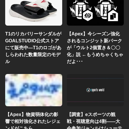
T1のリカバリーサンダルが
【Apex】今シーズン強化
GOALSTUDIO公式ストア
されるコンジット新パーク
にて販売中―T1のロゴがあ
が「ウルト2個置き＆〇〇
しらわれた数量限定のモデ
化」説 ←もうめちゃくちゃ
ル
だよ･･･
【Apex】物資弱体化の影
【調査】eスポーツの観
響で相対強化されたレジェ
戦・視聴意向は4割——大
ンドがこちら
会参加ジャンルはシューテ