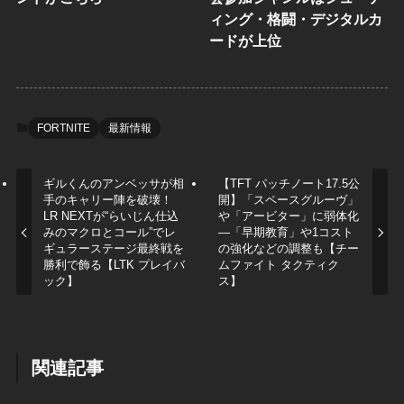
ィング・格闘・デジタルカ
ードが上位
FORTNITE
最新情報
ギルくんのアンベッサが相
【TFT パッチノート17.5公
手のキャリー陣を破壊！
開】「スペースグルーヴ」
LR NEXTが“らいじん仕込
や「アービター」に弱体化
みのマクロとコール”でレ
―「早期教育」や1コスト
ギュラーステージ最終戦を
の強化などの調整も【チー
勝利で飾る【LTK プレイバ
ムファイト タクティク
ック】
ス】
関連記事