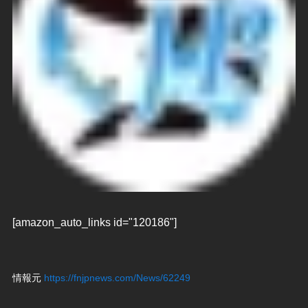
[amazon_auto_links id="120186"]
情報元
https://fnjpnews.com/News/62249