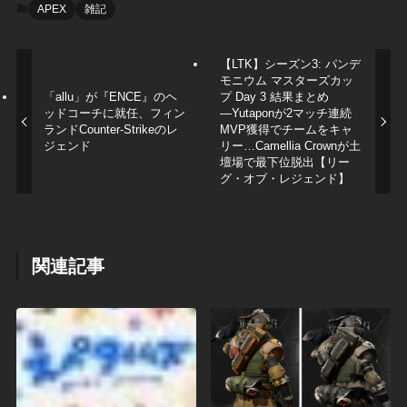
APEX
雑記
【LTK】シーズン3: パンデ
モニウム マスターズカッ
「allu」が『ENCE』のヘ
プ Day 3 結果まとめ
ッドコーチに就任、フィン
―Yutaponが2マッチ連続
ランドCounter-Strikeのレ
MVP獲得でチームをキャ
ジェンド
リー…Camellia Crownが土
壇場で最下位脱出【リー
グ・オブ・レジェンド】
関連記事