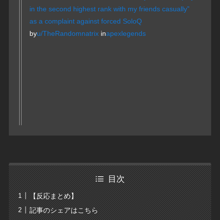
in the second highest rank with my friends casually”
as a complaint against forced SoloQ
by
u/TheRandomnatrix
in
apexlegends
目次
【反応まとめ】
記事のシェアはこちら