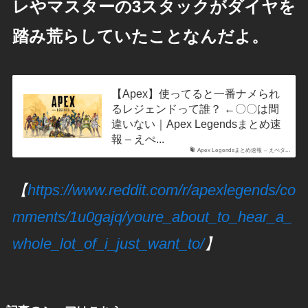
レやマスターの3スタックがダイヤを
踏み荒らしていたことなんだよ。
【Apex】使ってると一番ナメられ
るレジェンドって誰？ ←〇〇は間
違いない｜Apex Legendsまとめ速
報 – えぺ...
Apex Legendsまとめ速報 – えぺタ...
【
https://www.reddit.com/r/apexlegends/co
mments/1u0gajq/youre_about_to_hear_a_
whole_lot_of_i_just_want_to/
】