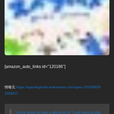
[amazon_auto_links id="120186"]
情報元
https://apexlegends-leaksnews.com/apex-20260609-
195807/
You’re about to hear a whole lot of “I just want to play