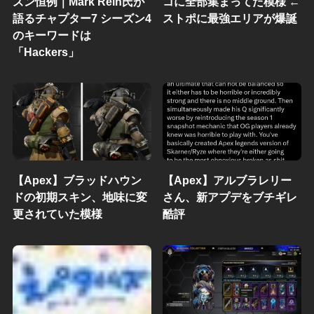
ズン恒例｜Mark Rein氏が
コに全部集まってた模様 ←
語るチャプター7 シーズン4
ストポに最強エリアが爆誕
のキーワードは
「Hackers」
【Apex】ブラッドハウン
【Apex】アルブラレリー
ドの初期スキン、地味に変
さん、新アプデをブチギレ
更されていた模様
酷評