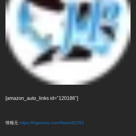
[amazon_auto_links id="120186"]
情報元
https://fnjpnews.com/News/62251