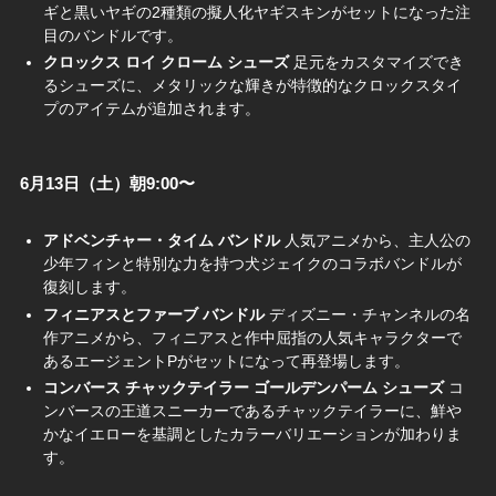
ギと黒いヤギの2種類の擬人化ヤギスキンがセットになった注
目のバンドルです。
クロックス ロイ クローム シューズ
足元をカスタマイズでき
るシューズに、メタリックな輝きが特徴的なクロックスタイ
プのアイテムが追加されます。
6月13日（土）朝9:00〜
アドベンチャー・タイム バンドル
人気アニメから、主人公の
少年フィンと特別な力を持つ犬ジェイクのコラボバンドルが
復刻します。
フィニアスとファーブ バンドル
ディズニー・チャンネルの名
作アニメから、フィニアスと作中屈指の人気キャラクターで
あるエージェントPがセットになって再登場します。
コンバース チャックテイラー ゴールデンパーム シューズ
コ
ンバースの王道スニーカーであるチャックテイラーに、鮮や
かなイエローを基調としたカラーバリエーションが加わりま
す。