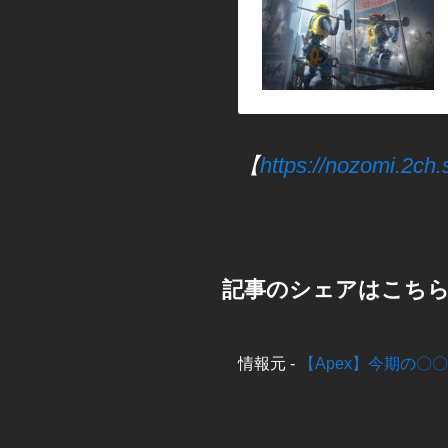
【
https://nozomi.2ch
記事のシェアはこち
情報元 -
【Apex】今期の