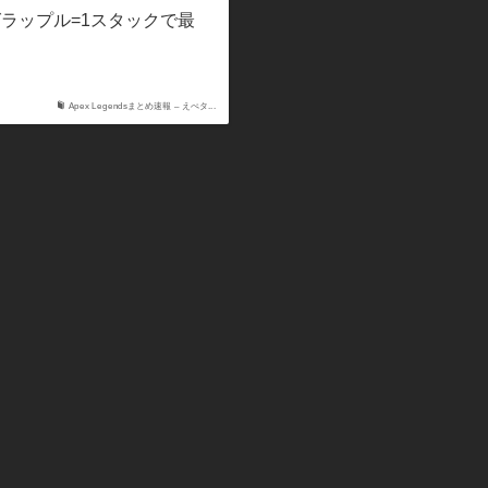
グラップル=1スタックで最
Apex Legendsまとめ速報 – えぺタ...