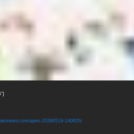
"]
leaksnews.com/apex-20260519-140825/