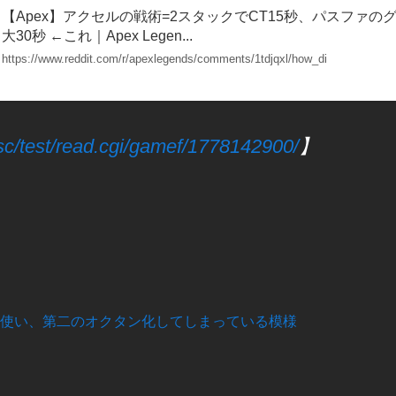
【Apex】アクセルの戦術=2スタックでCT15秒、パスファの
大30秒 ←これ｜Apex Legen...
https://www.reddit.com/r/apexlegends/comments/1tdjqxl/how_di
.sc/test/read.cgi/gamef/1778142900/
】
ら
〇〇使い、第二のオクタン化してしまっている模様