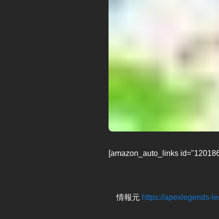
[amazon_auto_links id="120186
情報元
https://apexlegends-