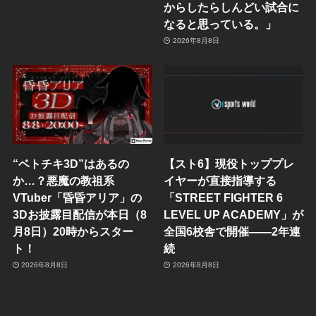
からしたらしんどい試合に
なると思っている。」
2026年8月8日
“ベトチキ3D”はあるの
【スト6】現役トッププレ
か…？悪魔の教祖系
イヤーが直接指導する
VTuber「昏昏アリア」の
「STREET FIGHTER 6
3Dお披露目配信が本日（8
LEVEL UP ACADEMY」が
月8日）20時からスター
全国6校舎で開催——2年連
ト！
続
2026年8月8日
2026年8月8日