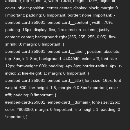
absolute; top: 0; left: 0; width: 100%; height: 100%; object-fit:
cover; object-position: center center; display: block; margin: 0
!important; padding: 0 !important; border: none !important; }
#embed-card-259081 .embed-card__content { width: 70%;
padding: 16px; display: flex; flex-direction: column; justify-
content: center; background: rgba(255, 255, 255, 0.05); flex-
shrink: 0; margin: 0 !important; }
#embed-card-259081 .embed-card__label { position: absolute;
top: 8px; left: 8px; background: #404040; color: #fff; font-size:
12px; font-weight: 600; padding: 4px 8px; border-radius: 4px; z-
index: 2; line-height: 1; margin: 0 !important; }
#embed-card-259081 .embed-card__title { font-size: 16px; font-
weight: 600; line-height: 1.5; margin: 0 0 8px !important; color:
#fff; padding: 0 !important; }
#embed-card-259081 .embed-card__domain { font-size: 12px;
color: #808080; margin: 0 !important; line-height: 1; padding: 0
!important; }