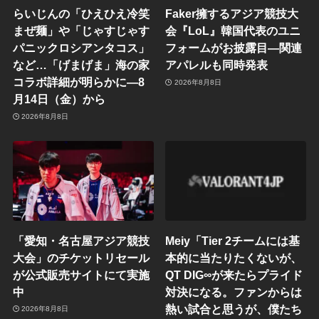
らいじんの「ひえひえ冷笑
Faker擁するアジア競技大
まぜ麺」や「じゃすじゃす
会『LoL』韓国代表のユニ
パニックロシアンタコス」
フォームがお披露目―関連
など…「げまげま」海の家
アパレルも同時発表
コラボ詳細が明らかに―8
2026年8月8日
月14日（金）から
2026年8月8日
「愛知・名古屋アジア競技
Meiy「Tier 2チームには基
大会」のチケットリセール
本的に当たりたくないが、
が公式販売サイトにて実施
QT DIG∞が来たらプライド
中
対決になる。ファンからは
熱い試合と思うが、僕たち
2026年8月8日