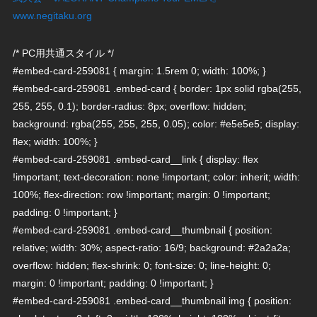
www.negitaku.org
/* PC用共通スタイル */
#embed-card-259081 { margin: 1.5rem 0; width: 100%; }
#embed-card-259081 .embed-card { border: 1px solid rgba(255,
255, 255, 0.1); border-radius: 8px; overflow: hidden;
background: rgba(255, 255, 255, 0.05); color: #e5e5e5; display:
flex; width: 100%; }
#embed-card-259081 .embed-card__link { display: flex
!important; text-decoration: none !important; color: inherit; width:
100%; flex-direction: row !important; margin: 0 !important;
padding: 0 !important; }
#embed-card-259081 .embed-card__thumbnail { position:
relative; width: 30%; aspect-ratio: 16/9; background: #2a2a2a;
overflow: hidden; flex-shrink: 0; font-size: 0; line-height: 0;
margin: 0 !important; padding: 0 !important; }
#embed-card-259081 .embed-card__thumbnail img { position: