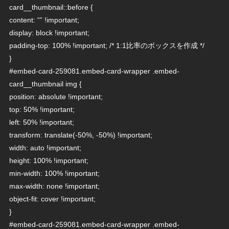
card__thumbnail::before {
content: “” !important;
display: block !important;
padding-top: 100% !important; /* 1:1比率のボックスを作成 */
}
#embed-card-259081.embed-card-wrapper .embed-
card__thumbnail img {
position: absolute !important;
top: 50% !important;
left: 50% !important;
transform: translate(-50%, -50%) !important;
width: auto !important;
height: 100% !important;
min-width: 100% !important;
max-width: none !important;
object-fit: cover !important;
}
#embed-card-259081.embed-card-wrapper .embed-