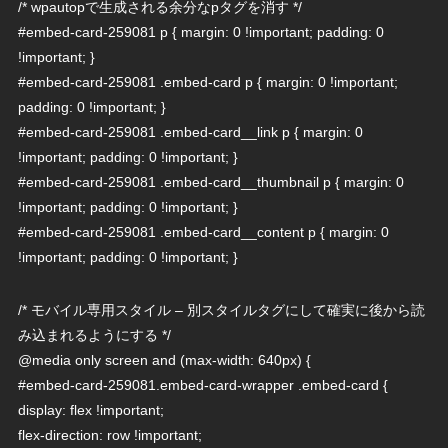
/* wpautopで生成される余分なpタグを消す */
#embed-card-259081 p { margin: 0 !important; padding: 0
!important; }
#embed-card-259081 .embed-card p { margin: 0 !important;
padding: 0 !important; }
#embed-card-259081 .embed-card__link p { margin: 0
!important; padding: 0 !important; }
#embed-card-259081 .embed-card__thumbnail p { margin: 0
!important; padding: 0 !important; }
#embed-card-259081 .embed-card__content p { margin: 0
!important; padding: 0 !important; }
/* モバイル専用スタイル – 別スタイルタグにして確実に後から読
み込まれるようにする */
@media only screen and (max-width: 640px) {
#embed-card-259081.embed-card-wrapper .embed-card {
display: flex !important;
flex-direction: row !important;