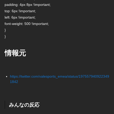
padding: 4px 8px !important;
top: 6px !important;
left: 6px !important;
font-weight: 500 !important;
}
}
情報元
https://twitter.com/valesports_emea/status/197557940922349
1842
みんなの反応