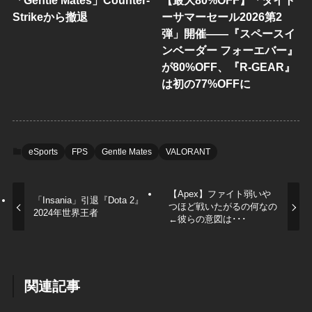
「Gentle Mates」Counter-
【最大80%OFF】「タイト
Strikeから撤退
ーサマーセール2026第2
弾」開催——『スペースイ
ンベーダー フォーエバー』
が80%OFF、『R-GEAR』
は初の77%OFFに
eSports
FPS
Gentle Mates
VALORANT
【Apex】ファイト弱いや
「Insania」引退『Dota 2』
つほど戦いたがるの何なの
2024年世界王者
←彼らの意図は･･･
関連記事